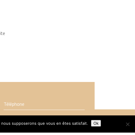
ite
Téléphone
e, nous supposerons que vous en êtes satisfait.
Ok